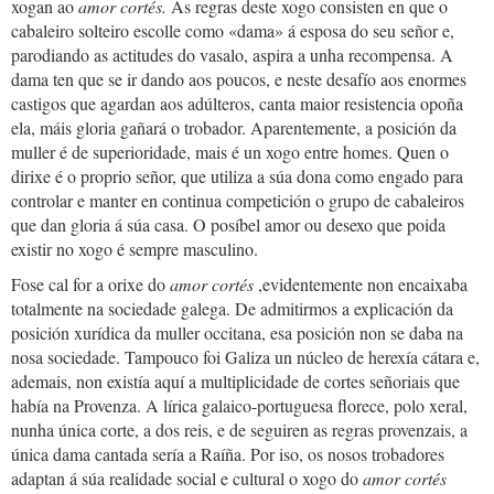
xogan ao
amor cortés.
As regras deste xogo consisten en que o
cabaleiro solteiro escolle como «dama» á esposa do seu señor e,
parodiando as actitudes do vasalo, aspira a unha recompensa. A
dama ten que se ir dando aos poucos, e neste desafío aos enormes
castigos que agardan aos adúlteros, canta maior resistencia opoña
ela, máis gloria gañará o trobador. Aparentemente, a posición da
muller é de superioridade, mais é un xogo entre homes. Quen o
dirixe é o proprio señor, que utiliza a súa dona como engado para
controlar e manter en continua competición o grupo de cabaleiros
que dan gloria á súa casa. O posíbel amor ou desexo que poida
existir no xogo é sempre masculino.
Fose cal for a orixe do
amor cortés
,evidentemente non encaixaba
totalmente na sociedade galega. De admitirmos a explicación da
posición xurídica da muller occitana, esa posición non se daba na
nosa sociedade. Tampouco foi Galiza un núcleo de herexía cátara e,
ademais, non existía aquí a multiplicidade de cortes señoriais que
había na Provenza. A lírica galaico-portuguesa florece, polo xeral,
nunha única corte, a dos reis, e de seguiren as regras provenzais, a
única dama cantada sería a Raíña. Por iso, os nosos trobadores
adaptan á súa realidade social e cultural o xogo do
amor cortés