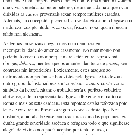
unha idade moi temperá, estes dereitos non os tiña a meniña solteira
que vivía sometida ao poder paterno, de aí que a dama á quen van
dirixidas as
cansos
provenzais sexan sempre mulleres casadas.
Ademais, na concepción provenzal, ao verdadeiro amor chégase coa
madureza, coa plenitude psicolóxica, física e moral que a doncela
aínda non alcanzara.
As teorías provenzais chegan mesmo a denunciaren a
incompatibilidade do amor co casamento. No matrimonio non
podería florecer o amor porque na relación entre esposos hai
obrigas,
deberes,
mentres que os amantes dan todo de
gracia,
sen
contratos nin imposicións. Loxicamente, estes ataques ao
matrimonio non podían ser ben vistos pola Igrexa, e isto levou a
outro grupo de historiadores a interpretaren o
amor cortés
como
símbolo da herexía cátara: o trobador sería o perfecto cabaleiro
albixense, a dona representaría a Igrexa albixense e o marido a
Roma e mais os seus cardeais. Esta hipótese estaba reforzada polo
feito de existiren na Provenza vigorosas sectas deste tipo. Non
obstante, a moral albixense, enraizada nas camadas populares, era
dunha grande severidade ascética e refugaba todo o que significase
alegría de vivir, e non podía aceptar, por tanto, o luxo, o