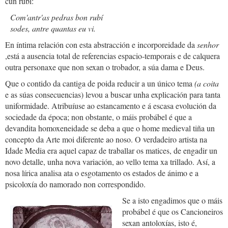
cun rubí:
Com'antr'as pedras bon rubí
sodes, antre quantas eu vi.
En íntima relación con esta abstracción e incorporeidade da
senhor
,está a ausencia total de referencias espacio-temporais e de calquera
outra personaxe que non sexan o trobador, a súa dama e Deus.
Que o contido da cantiga de poida reducir a un único tema
(a coita
e as súas consecuencias) levou a buscar unha explicación para tanta
uniformidade. Atribuíuse ao estancamento e á escasa evolución da
sociedade da época; non obstante, o máis probábel é que a
devandita homoxeneidade se deba a que o home medieval tiña un
concepto da Arte moi diferente ao noso. O verdadeiro artista na
Idade Media era aquel capaz de traballar os matices, de engadir un
novo detalle, unha nova variación, ao vello tema xa trillado. Así, a
nosa lírica analisa ata o esgotamento os estados de ánimo e a
psicoloxía do namorado non correspondido.
Se a isto engadimos que o máis
probábel é que os Cancioneiros
sexan antoloxías, isto é,