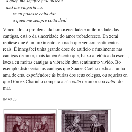
a quen me sempre mal buscou,
assí me vingaría eu:
se eu podesse coita dar
a quen me sempre coita deu!
Vinculado ao problema da homoxeneidade e uniformidade das
cantigas, está o da sinceridade do amor trobadoresco. En xeral
repítese que é un finximento sen nada que ver con sentimentos
reais. É innegábel unha grande dose de artificio e finximento nas
cantigas de amor, mais tamén é certo que, baixo a retórica da escola,
latexa en moitas cantigas a vibración dun sentimento vivido. Bo
exemplo disto serían as cantigas que Soares Coelho dedica a unha
ama de cría, expoñéndose ás burlas dos seus colegas, ou aquelas en
que Gómez Charinho compara a súa
coito
de amor coa
coita
do
mar.
IMAXES