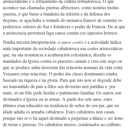
aristocratismo e o refinamento da cultura trobadoresca. O que
acontece nas chamadas guerras albixenses, como noutras moitas
guerras, é que baixo a bandeira da relixión e da defensa dos
dogmas, se agachaba a vontade do monarca francés de someter os
poderosos señores do Sur e fortalecer o poder de Francia. De aí que
a aristocracia provenzal faga causa común cos supostos herexes.
Nunha terceira interpretación, o
amor cortés é
a actividade lúdica
máis importante da sociedade cabaleiresca nas cortes aristocráticas
que, na súa resistencia á aculturación eclesiástica, desafía os
mandados da Igrexa contra os praceres carnais e crea este xogo en
que se produce unha inversión das relacións normais da vida cotiá.
Vexamos estas relacións. O poder das clases dominantes estaba
baseado na riqueza e na gloria. Para que isto non se degrade debe
ser transmitido de pais a fillos sen divisións nen partillas e, por
tanto, só un fillo pode herdar o patrimonio familiar. Os outros son
destinados á Igrexa ou ás armas. A partir dos sete anos, estes
últimos eran educados na residencia do señor do seu pai, que en
idade adulta os armaba cabaleiros. Estes cabaleiros non casan,
porque isto só o fai aquel destinado a perpetuar a liñaxe e ser dono
de terras e persoas. Os cabaleiros mozos, condenados ao celibato,