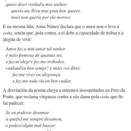
quero dizer verdad'a mia senhor:
quería-me lh'eu mui gran ben querer,
mais non quería por ela morrer.
E na mesma liña, Airas Núnez declara que o amor non o leva á
coita,
senón que, pola contra, a el debe a capacidade de trobar e a
alegría de vivir:
Amor faz a min amar tal senhor
é máis fremosa de quantas sei,
e faz-m'alegr'e faz-me trobador,
cuidand'en ben sempr'; e máis vos direi:
faz-me viver en alegrança
e faz-me toda vía en ben cuidar.
A desviación da norma chega a extremos insospeitados en Pero da
Ponte, que reclama vinganza contra a súa dama pola
coita
que lle
fai padecer:
Se eu podesse desamar
a que[n] me sempre desamou,
e podess'algún mal buscar