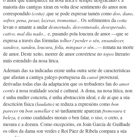
maioría das cantigas xiran en volta dese sentimento do amor non
correspondido
(coita)
,que se pode expresar tamén como
doo, dano,
sofrer, pena, pesar, lazerar, tromentar...
Os sofrimentos da
coita
levan o amante a andar
desnortado, desventurado, desesperado,
cativo, mal día nado...
e, pasando pola loucura de amor —que se
expresa a través das fórmulas
tolher / perder o sén, ensandecer,
sandece, sandeu, loucura, folía, minguar o sén...—
remata na morte
de amor. Deste xeito, morrer de amor convértese no
topos
literario
máis estendido da nosa lírica.
Ademais das xa indicadas existe unha outra serie de características
que afastan a cantiga galego-portuguesa da
cansó
provenzal,
derivadas todas elas da adaptación que os trobadores fan do
amor
cortés
á nosa realidade social e cultural. A dona, na nosa lírica, non
é unha muller concreta, é unha abstracción ideal, e de aí que a súa
descrición física
(laudatio)
se reduza a expresións como
bon
parecer
ou
bon semellar
e só tardiamente aparezan
fremosura
e
beleza,
e como cualidades morais o ben falar, o siso, o creto, a
mesura e a dozura. Como excepcións, en Joán García de Guilhade
os ollos da dama son verdes e Roí Páez de Ribela compara a súa