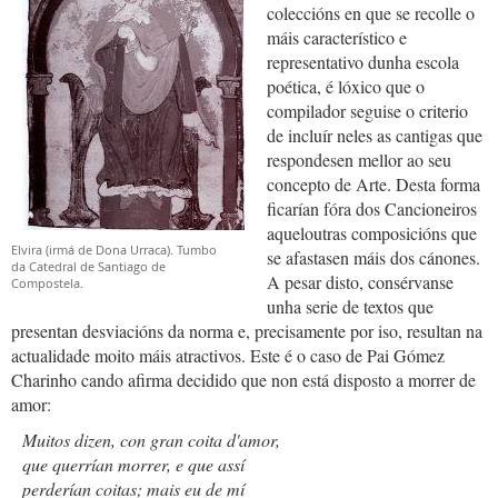
coleccións en que se recolle o
máis característico e
representativo dunha escola
poética, é lóxico que o
compilador seguise o criterio
de incluír neles as cantigas que
respondesen mellor ao seu
concepto de Arte. Desta forma
ficarían fóra dos Cancioneiros
aqueloutras composicións que
Elvira (irmá de Dona Urraca). Tumbo
se afastasen máis dos cánones.
da Catedral de Santiago de
A pesar disto, consérvanse
Compostela.
unha serie de textos que
presentan desviacións da norma e, precisamente por iso, resultan na
actualidade moito máis atractivos. Este é o caso de Pai Gómez
Charinho cando afirma decidido que non está disposto a morrer de
amor:
Muitos dizen, con gran coita d'amor,
que querrían morrer, e que assí
perderían coitas; mais eu de mí