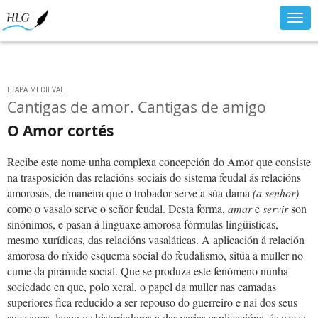
Togg
navig
ETAPA MEDIEVAL
Cantigas de amor. Cantigas de amigo
O Amor cortés
Recibe este nome unha complexa concepción do Amor que consiste
na trasposición das relacións sociais do sistema feudal ás relacións
amorosas, de maneira que o trobador serve a súa dama
(a senhor)
como o vasalo serve o señor feudal. Desta forma,
amar
e
servir
son
sinónimos, e pasan á linguaxe amorosa fórmulas lingüísticas,
mesmo xurídicas, das relacións vasaláticas. A aplicación á relación
amorosa do ríxido esquema social do feudalismo, sitúa a muller no
cume da pirámide social. Que se produza este fenómeno nunha
sociedade en que, polo xeral, o papel da muller nas camadas
superiores fica reducido a ser repouso do guerreiro e nai dos seus
sucesores, levou os historiadores a dar varias explicacións, ás veces