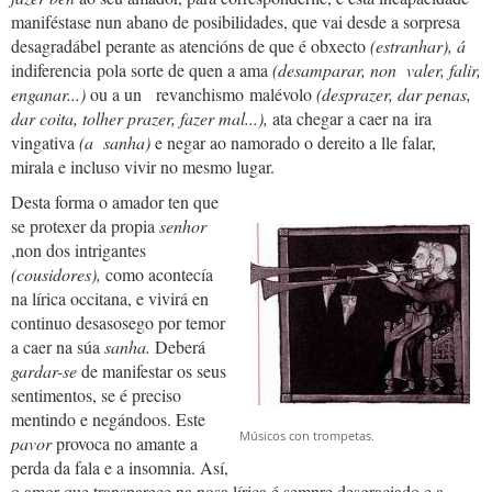
maniféstase nun abano de posibilidades, que vai desde a sorpresa
desagradábel perante as atencións de que é obxecto
(estranhar), á
indiferencia pola sorte de quen a ama
(desamparar, non valer, falir,
enganar...)
ou a un
revanchismo malévolo
(desprazer, dar penas,
dar coita, tolher prazer, fazer mal...),
ata chegar a caer na ira
vingativa
(a sanha)
e negar ao namorado o dereito a lle falar,
mirala e incluso vivir no mesmo lugar.
Desta forma o amador ten que
se protexer da propia
senhor
,non dos intrigantes
(cousidores),
como acontecía
na lírica occitana, e vivirá en
continuo desasosego por temor
a caer na súa
sanha.
Deberá
gardar-se
de manifestar os seus
sentimentos, se é preciso
mentindo e negándoos. Este
Músicos con trompetas.
pavor
provoca no amante a
perda da fala e a insomnia. Así,
o amor que transparece na nosa lírica é sempre desgraciado e a