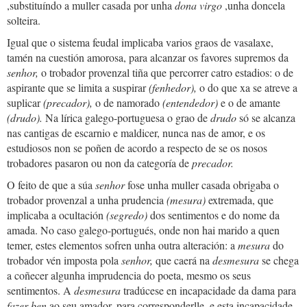
,substituíndo a muller casada por unha
dona virgo
,unha doncela
solteira.
Igual que o sistema feudal implicaba varios graos de vasalaxe,
tamén na cuestión amorosa, para alcanzar os favores supremos da
senhor,
o trobador provenzal tiña que percorrer catro estadios: o de
aspirante que se limita a suspirar
(fenhedor),
o do que xa se atreve a
suplicar
(precador),
o de namorado
(entendedor)
e o de amante
(drudo).
Na lírica galego-portuguesa o grao de
drudo
só se alcanza
nas cantigas de escarnio e maldicer, nunca nas de amor, e os
estudiosos non se poñen de acordo a respecto de se os nosos
trobadores pasaron ou non da categoría de
precador.
O feito de que a súa
senhor
fose unha muller casada obrigaba o
trobador provenzal a unha prudencia
(mesura)
extremada, que
implicaba a ocultación
(segredo)
dos sentimentos e do nome da
amada. No caso galego-portugués, onde non hai marido a quen
temer, estes elementos sofren unha outra alteración: a
mesura
do
trobador vén imposta pola
senhor,
que caerá na
desmesura
se chega
a coñecer algunha imprudencia do poeta, mesmo os seus
sentimentos. A
desmesura
tradúcese en incapacidade da dama para
fazer ben
ao seu amador, para corresponderlle, e esta incapacidade