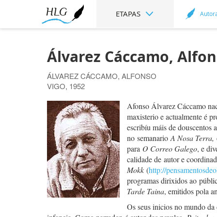
ETAPAS
Autor
Álvarez Cáccamo, Alfo
ÁLVAREZ CÁCCAMO, ALFONSO
VIGO, 1952
Afonso Álvarez Cáccamo naceu
maxisterio e actualmente é pr
escribíu máis de douscentos a
no semanario
A Nosa Terra,
para
O Correo Galego
, e di
calidade de autor e coordina
Mokk
(
http://pensamentosde
programas dirixidos ao públic
Tarde Taina
, emitidos pola a
Os seus inicios no mundo da e