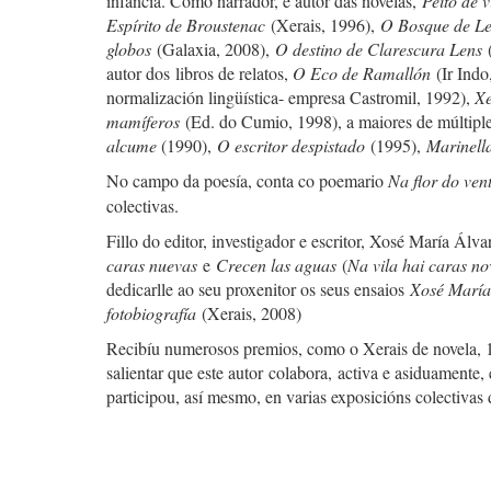
infancia. Como narrador, é autor das novelas,
Peito de 
Espírito de Broustenac
(Xerais, 1996),
O Bosque de L
globos
(Galaxia, 2008),
O destino de Clarescura Lens
autor dos libros de relatos,
O Eco de Ramallón
(Ir Ind
normalización lingüística- empresa Castromil, 1992),
Xe
mamíferos
(Ed. do Cumio, 1998), a maiores de múltiple
alcume
(1990),
O escritor despistado
(1995),
Marinel
No campo da poesía, conta co poemario
Na flor do ven
colectivas.
Fillo do editor, investigador e escritor, Xosé María Álv
caras nuevas
e
Crecen las aguas
(
Na vila hai caras n
dedicarlle ao seu proxenitor os seus ensaios
Xosé María
fotobiografía
(Xerais, 2008)
Recibíu numerosos premios, como o Xerais de novela, 
salientar que este autor colabora, activa e asiduamente,
participou, así mesmo, en varias exposicións colectivas 