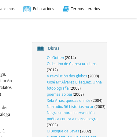
ganismos
Publicacións
Termos literarios
Obras
Os Gotten
(2014)
O destino de Clarescura Lens
(2012)
ega,
A revolución dos globos
(2008)
 tamén
Xosé Mª Álvarez Blázquez. Unha
relatos
fotobiografía
(2008)
n
poemas ao pai
(2008)
Xela Arias, quedas en nós
(2004)
a de
Narradio. 56 historias no ar
(2003)
Negra sombra. Intervención
Galega
poética contra a marea negra
(2003)
, á
O Bosque de Levas
(2002)