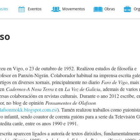
as/es
Eventos
Movementos
Obras
Or
nso
 en Vigo, o 23 de outubro de 1952. Realizou estudos de filosofía e
ofesor en Panxón-Nigrán. Colaborador habitual na imprensa escrita gal
rtigos en diversos xornais, principalmente no diario
Faro de Vigo
, mais
en
Cadernos-A Nosa Terra
e en
La Voz de Galicia
, ademais de varios 
versas colaboracións en revistas culturais. Durante o ano 2012 escribe, e
dor, no blog de opinión
Pensamentos de Olafsson
olafsonmokk.blogspot.com.es/
). Tamén realizou traballos como guionist
o infantil, sendo coautor de corenta guións para a serie da Televisión 
ntedita canle, entre os anos 1990 e 1991.
scrita aparecen ligados a autoría de textos dirixidos, fundamentalmente