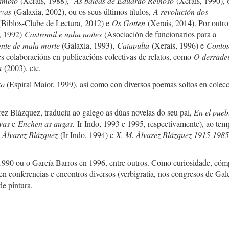
vimbio
(Xerais, 1988),
As baleas de Eduardo Reinoso
(Xerais, 1990),
evas
(Galaxia, 2002), ou os seus últimos títulos,
A revolución dos
(Biblos-Clube de Lectura, 2012) e
Os Gotten
(Xerais, 2014). Por outro
o, 1992)
Castromil e unha noites
(Asociación de funcionarios para a
nte de mala morte
(Galaxia, 1993),
Catapulta
(Xerais, 1996) e
Conto
s colaboracións en publicacións colectivas de relatos, como
O derrade
la
(2003), etc.
to
(Espiral Maior, 1999), así como con diversos poemas soltos en colec
arez Blázquez, traducíu ao galego as dúas novelas do seu pai,
En el pueb
ovas
e
Enchen as augas.
Ir Indo, 1993 e 1995, respectivamente), ao tem
 Álvarez Blázquez
(Ir Indo, 1994) e
X. M. Álvarez Blázquez 1915-198
1990 ou o García Barros en 1996, entre outros. Como curiosidade, cóm
 en conferencias e encontros diversos (verbigratia, nos congresos de Gal
de pintura.