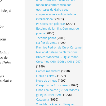
O
A camiseta, en "Palabras con
fondo: un compromiso dos
escritores de Galicia coa
 lado, é
cooperación e a solidariedade
internacional"
(2001)
s
Paisaxes con palabras
(2001)
iro
Escolma de familia. Cen anos de
poesía
(2000)
Tecendo panos
(2000)
cións
Na flor do vento
(1999)
Premios Pedrón de Ouro. Certame
lo hay
Nacional Galego de Narracions
po de
Breves "Modesto R. Figueiredo".
Certames XXII (1996) e XXIII (1997)
5: Unha
(1999)
Contos mamíferos
(1998)
pre
E dixo o corvo...
(1997)
euzka) e
Novo do trinque
(1997)
O espírito de Broustenac
(1996)
Unha liña no ceo (58 narradores
galegos 1979-1996)
(1996)
Catapulta
(1995)
Xosé María Álvarez Blázquez