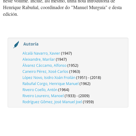
neste volume. Inclúe, así mesmo, unha nota introdutoria de
Henrique Rabuñal, coordinador do "Manuel Murguía" e desta
edición.
Autoría
Alcalá Navarro, Xavier
(1947)
Aleixandre, Marilar
(1947)
Álvarez Cáccamo, Alfonso
(1952)
Caneiro Pérez, Xosé Carlos
(1963)
López Novo, Isidro Xoán Froilán
(1951) - (2018)
Rabuñal Corgo, Henrique Manuel
(1962)
Riveiro Coello, Antón
(1964)
Riveiro Loureiro, Manoel
(1933) - (2009)
Rodríguez Gômez, José Manuel Joel
(1959)