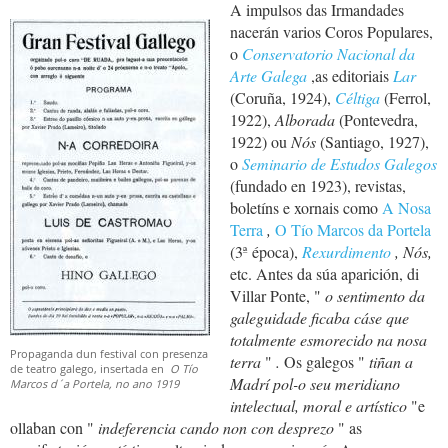
A impulsos das Irmandades
nacerán varios Coros Populares,
o
Conservatorio Nacional da
Arte Galega
,as editoriais
Lar
(Coruña, 1924),
Céltiga
(Ferrol,
1922),
Alborada
(Pontevedra,
1922) ou
Nós
(Santiago, 1927),
o
Seminario de Estudos Galegos
(fundado en 1923), revistas,
boletíns e xornais como
A Nosa
Terra
,
O Tío Marcos da Portela
(3ª época),
Rexurdimento
, Nós,
etc. Antes da súa aparición, di
Villar Ponte, "
o
sentimento da
galeguidade ficaba cáse que
totalmente esmorecido na nosa
Propaganda dun festival con presenza
terra
"
.
Os galegos
"
tiñan a
de teatro galego, insertada en
O Tío
Madrí pol-o seu meridiano
Marcos d´a Portela, no ano 1919
intelectual, moral e artístico
"e
ollaban con "
indeferencia cando non con desprezo
"
as