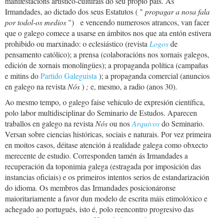
manifestacións artístico-culturais do seu propio país. As
Irmandades, ao dictado dos seus Estatutos (
"
propagar a nosa fala
por todol-os medios
")
e vencendo numerosos atrancos, van facer
que o galego comece a usarse en ámbitos nos que ata entón estivera
prohibido ou marxinado: o eclesiástico (revista
Logos
de
pensamento católico); a prensa (colaboracións nos xornais galegos,
edición de xornais monolingües); a propaganda política (campañas
e mitins do
Partido Galeguista
); a propaganda comercial (anuncios
en galego na revista
Nós
)
;
e, mesmo, a radio (anos 30).
Ao mesmo tempo, o galego faise vehículo de expresión científica,
polo labor multidisciplinar do Seminario de Estudos. Aparecen
traballos en galego na revista
Nós
ou nos
Arquivos
do Seminario.
Versan sobre ciencias históricas, sociais e naturais. Por vez primeira
en moitos casos, déitase atención á realidade galega como obxecto
merecente de estudio. Corresponden tamén ás Irmandades a
recuperación da toponimia galega (estragada por imposición das
instancias oficiais) e os primeiros intentos serios de estandarización
do idioma. Os membros das Irmandades posicionáronse
maioritariamente a favor dun modelo de escrita máis etimolóxico e
achegado ao portugués, isto é, polo reencontro progresivo das