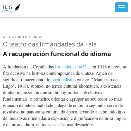
Togg
navig
A ETAPA CONTEMPORÁNEA II
O teatro das Irmandades da Fala
A recuperación funcional do idioma
A fundación na Coruña das
Irmandades da Fala
en 1916 marcou un
fito decisivo na historia contemporánea de Galiza. Amén de
significar o nacemento do
nacionalismo
galego ("Manifesto de
Lugo", 1918), supuxo, no terreo cultural-idiomático, a existencia
dunha organización que soubo lograr dous obxéctivos
fundamentais: o primeiro, orientar e agrupar ao seu redor ao máis
granado da intelectualidade galega de entón; o segundo, servir de
revulsivo no panorama cultural da época, levando a cabo todo tipo
de iniciativas orientadas á expansión e dignificación da nosa lingua
e da nosa cultura, en todas as súas manifestacións.