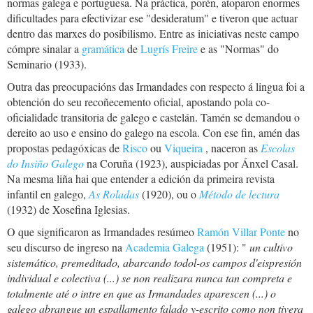
normas galega e portuguesa. Na práctica, porén, atoparon enormes
dificultades para efectivizar ese "desideratum" e tiveron que actuar
dentro das marxes do posibilismo. Entre as iniciativas neste campo
cómpre sinalar a
gramática
de
Lugrís Freire
e as "Normas" do
Seminario (1933).
Outra das preocupacións das Irmandades con respecto á lingua foi a
obtención do seu recoñecemento oficial, apostando pola co-
oficialidade transitoria de galego e castelán. Tamén se demandou o
dereito ao uso e ensino do galego na escola. Con ese fin, amén das
propostas pedagóxicas de
Risco
ou
Viqueira
, naceron as
Escolas
do Insiño Galego
na Coruña (1923), auspiciadas por Ánxel Casal.
Na mesma liña hai que entender a edición da primeira revista
infantil en galego,
As Roladas
(1920), ou o
Método de lectura
(1932) de Xosefina Iglesias.
O que significaron as Irmandades resúmeo
Ramón Villar Ponte
no
seu discurso de ingreso na
Academia Galega
(1951):
"
un cultivo
sistemático, premeditado, abarcando todol-os campos d'eispresión
individual e colectiva (...) se non realizara nunca tan compreta e
totalmente até o intre en que as Irmandades aparescen (...) o
galego abrangue un espallamento falado y-escrito como non tivera