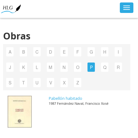
Toggl
navig
Obras
A
B
C
D
E
F
G
H
I
J
K
L
M
N
O
P
Q
R
S
T
U
V
X
Z
Pabellón habitado
1987 Fernández Naval, Francisco Xosé